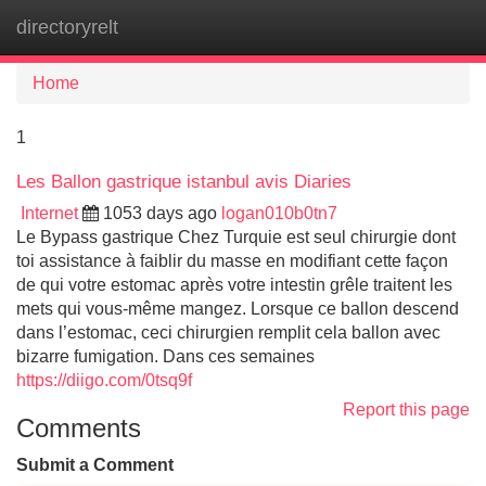
directoryrelt
Tog
navi
Home
1
Les Ballon gastrique istanbul avis Diaries
Internet
1053 days ago
logan010b0tn7
Le Bypass gastrique Chez Turquie est seul chirurgie dont
toi assistance à faiblir du masse en modifiant cette façon
de qui votre estomac après votre intestin grêle traitent les
mets qui vous-même mangez. Lorsque ce ballon descend
dans l’estomac, ceci chirurgien remplit cela ballon avec
bizarre fumigation. Dans ces semaines
https://diigo.com/0tsq9f
Report this page
Comments
Submit a Comment