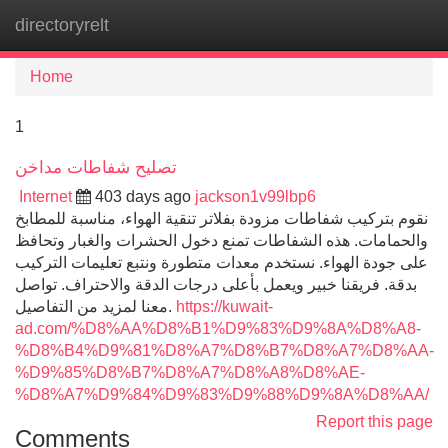
directoryrelt
Tog
navi
Home
1
تصليح شفاطات مداخن
Internet
403 days ago
jackson1v99lbp6
نقوم بتركيب شفاطات مزودة بفلاتر تنقية الهواء، مناسبة للمطابخ
والحمامات. هذه الشفاطات تمنع دخول الحشرات والغبار وتحافظ
على جودة الهواء. نستخدم معدات متطورة ونتبع تعليمات التركيب
بدقة. فريقنا خبير ويعمل بأعلى درجات الدقة والاحتراف. تواصل
معنا لمزيد من التفاصيل.
https://kuwait-
ad.com/%D8%AA%D8%B1%D9%83%D9%8A%D8%A8-
%D8%B4%D9%81%D8%A7%D8%B7%D8%A7%D8%AA-
%D9%85%D8%B7%D8%A7%D8%A8%D8%AE-
%D8%A7%D9%84%D9%83%D9%88%D9%8A%D8%AA/
Report this page
Comments