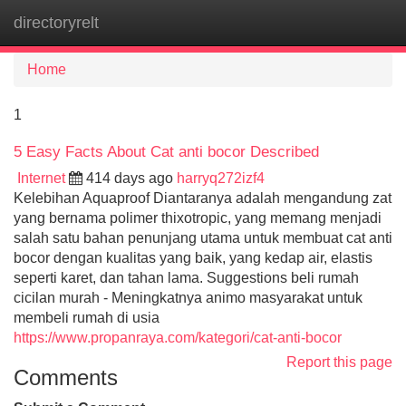
directoryrelt
Tog
navi
Home
1
5 Easy Facts About Cat anti bocor Described
Internet
414 days ago
harryq272izf4
Kelebihan Aquaproof Diantaranya adalah mengandung zat
yang bernama polimer thixotropic, yang memang menjadi
salah satu bahan penunjang utama untuk membuat cat anti
bocor dengan kualitas yang baik, yang kedap air, elastis
seperti karet, dan tahan lama. Suggestions beli rumah
cicilan murah - Meningkatnya animo masyarakat untuk
membeli rumah di usia
https://www.propanraya.com/kategori/cat-anti-bocor
Report this page
Comments