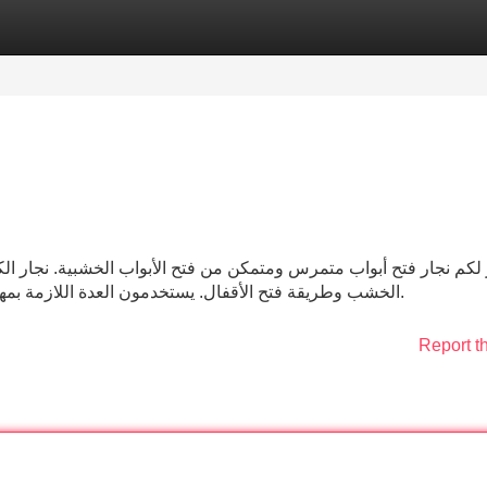
Categories
Register
Login
 لكم نجار فتح أبواب متمرس ومتمكن من فتح الأبواب الخشبية. نجار ال
الخشب وطريقة فتح الأقفال. يستخدمون العدة اللازمة بمهارة عالية. نوفر أفضل أنواع الأقفال بأسعار رخيصة جدًا.
Report t