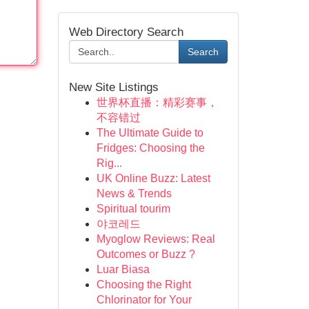
Web Directory Search
Search
New Site Listings
世界杯直播：精彩赛事，
不容错过
The Ultimate Guide to
Fridges: Choosing the
Rig...
UK Online Buzz: Latest
News & Trends
Spiritual tourim
야코레드
Myoglow Reviews: Real
Outcomes or Buzz ?
Luar Biasa
Choosing the Right
Chlorinator for Your