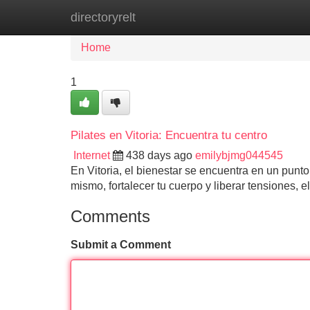
directoryrelt
Home
New Site Listings
Add Site
Home
1
Pilates en Vitoria: Encuentra tu centro
Internet
438 days ago
emilybjmg044545
En Vitoria, el bienestar se encuentra en un punt
mismo, fortalecer tu cuerpo y liberar tensiones, e
Comments
Submit a Comment