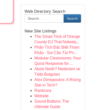
Web Directory Search
Search
New Site Listings
The Smart Trick of Orange
County DJ That Nobody...
Phân Tích Đặc Biệt Tham
Khảo - Soi Cầu Tài Ph...
Modular Cleanrooms: Your
Quick Response for ...
Akıntı Nedir? Nedenleri ve
Tıbbi Bulguları
Alex Dimopoulos: A Rising
Star in Tech?
Rankzura
Website
Sound Buttons: The
Ultimate Guide