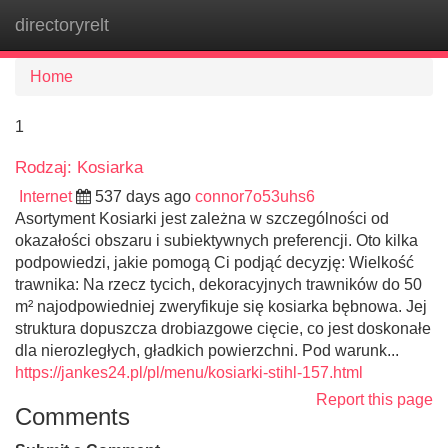
directoryrelt
Tog
navi
Home
1
Rodzaj: Kosiarka
Internet
537 days ago
connor7o53uhs6
Asortyment Kosiarki jest zależna w szczególności od
okazałości obszaru i subiektywnych preferencji. Oto kilka
podpowiedzi, jakie pomogą Ci podjąć decyzję: Wielkość
trawnika: Na rzecz tycich, dekoracyjnych trawników do 50
m² najodpowiedniej zweryfikuje się kosiarka bębnowa. Jej
struktura dopuszcza drobiazgowe cięcie, co jest doskonałe
dla nierozległych, gładkich powierzchni. Pod warunk...
https://jankes24.pl/pl/menu/kosiarki-stihl-157.html
Report this page
Comments