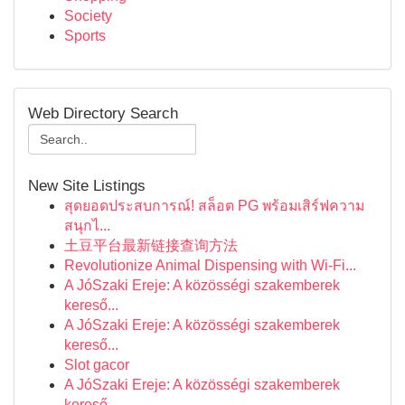
Society
Sports
Web Directory Search
New Site Listings
สุดยอดประสบการณ์! สล็อต PG พร้อมเสิร์ฟความ
สนุกไ...
土豆平台最新链接查询方法
Revolutionize Animal Dispensing with Wi-Fi...
A JóSzaki Ereje: A közösségi szakemberek
kereső...
A JóSzaki Ereje: A közösségi szakemberek
kereső...
Slot gacor
A JóSzaki Ereje: A közösségi szakemberek
kereső...