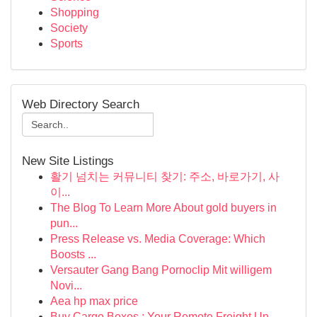
Shopping
Society
Sports
Web Directory Search
New Site Listings
활기 넘치는 커뮤니티 찾기: 주소, 바로가기, 사
이...
The Blog To Learn More About gold buyers in
pun...
Press Release vs. Media Coverage: Which
Boosts ...
Versauter Gang Bang Pornoclip Mit willigem
Novi...
Aea hp max price
Buy Cargo Boxes : Your Remote Freight Un...