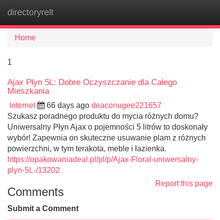
directoryrelt
Tog
navi
Home
1
Ajax Płyn 5L: Dobre Oczyszczanie dla Całego
Mieszkania
Internet
66 days ago
deaconugee221657
Szukasz poradnego produktu do mycia różnych domu?
Uniwersalny Płyn Ajax o pojemności 5 litrów to doskonały
wybór! Zapewnia on skuteczne usuwanie plam z różnych
powierzchni, w tym terakota, meble i łazienka.
https://opakowaniadeal.pl/pl/p/Ajax-Floral-uniwersalny-
plyn-5L-/13202
Report this page
Comments
Submit a Comment