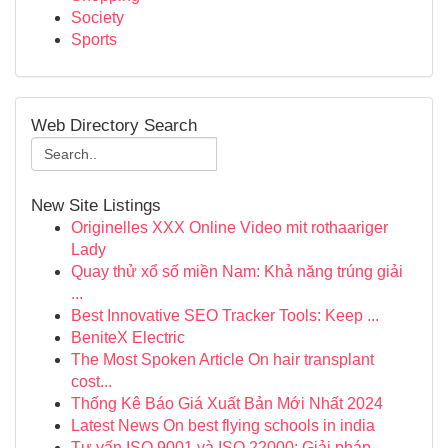
Society
Sports
Web Directory Search
New Site Listings
Originelles XXX Online Video mit rothaariger
Lady
Quay thử xổ số miền Nam: Khả năng trúng giải
...
Best Innovative SEO Tracker Tools: Keep ...
BeniteX Electric
The Most Spoken Article On hair transplant
cost...
Thống Kê Báo Giá Xuất Bản Mới Nhất 2024
Latest News On best flying schools in india
Tư vấn ISO 9001 và ISO 22000: Giải pháp