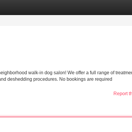
Categories
Register
Login
eighborhood walk-in dog salon! We offer a full range of treatme
 and deshedding procedures. No bookings are required
Report t