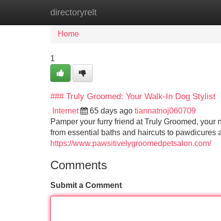
directoryrelt
Home
New Site Listings
Add Site
Home
1
### Truly Groomed: Your Walk-In Dog Stylist
Internet
65 days ago
tiannatnoj060709
Pamper your furry friend at Truly Groomed, your n
from essential baths and haircuts to pawdicures
https://www.pawsitivelygroomedpetsalon.com/
Comments
Submit a Comment