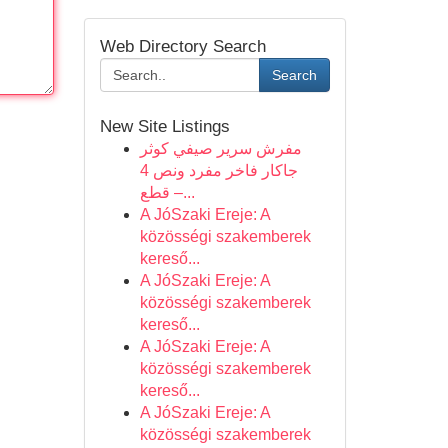
Web Directory Search
Search
New Site Listings
مفرش سرير صيفي كوثر
جاكار فاخر مفرد ونص 4
قطع –...
A JóSzaki Ereje: A
közösségi szakemberek
kereső...
A JóSzaki Ereje: A
közösségi szakemberek
kereső...
A JóSzaki Ereje: A
közösségi szakemberek
kereső...
A JóSzaki Ereje: A
közösségi szakemberek