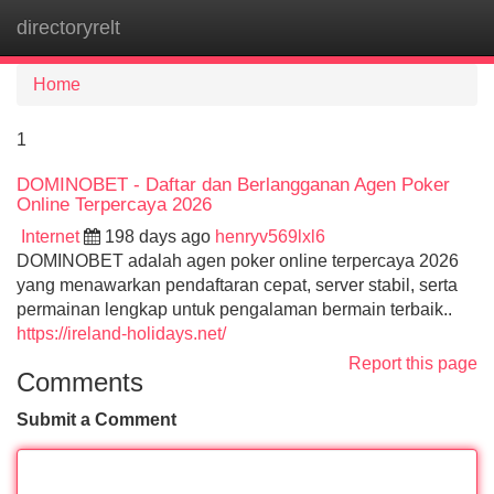
directoryrelt
Tog
navi
Home
1
DOMINOBET - Daftar dan Berlangganan Agen Poker
Online Terpercaya 2026
Internet
198 days ago
henryv569lxl6
DOMINOBET adalah agen poker online terpercaya 2026
yang menawarkan pendaftaran cepat, server stabil, serta
permainan lengkap untuk pengalaman bermain terbaik..
https://ireland-holidays.net/
Report this page
Comments
Submit a Comment